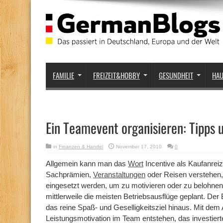
FAMILIE
FREIZEIT&HOBBY
GESUNDHEIT
HA
Ein Teamevent organisieren: Tipps 
in
Finanzen & Handel
November 17, 2010
0
Allgemein kann man das
Wort
Incentive als Kaufanrei
Sachprämien,
Veranstaltungen
oder Reisen verstehen,
eingesetzt werden, um zu motivieren oder zu belohne
mittlerweile die meisten Betriebsausflüge geplant. Der
das reine Spaß- und Geselligkeitsziel hinaus. Mit dem 
Leistungsmotivation im Team entstehen, das investier