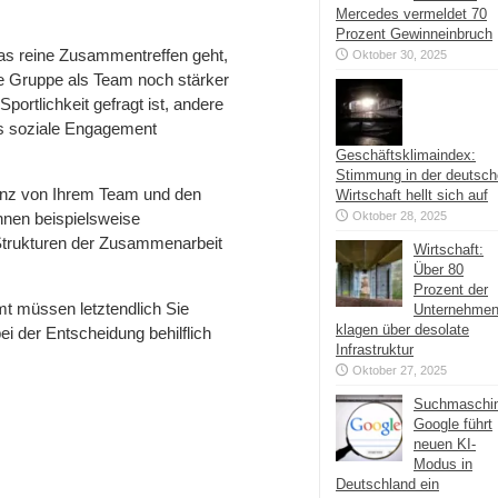
Mercedes vermeldet 70
Prozent Gewinneinbruch
as reine Zusammentreffen geht,
Oktober 30, 2025
die Gruppe als Team noch stärker
portlichkeit gefragt ist, andere
das soziale Engagement
Geschäftsklimaindex:
Stimmung in der deutsc
anz von Ihrem Team und den
Wirtschaft hellt sich auf
önnen beispielsweise
Oktober 28, 2025
 Strukturen der Zusammenarbeit
Wirtschaft:
Über 80
Prozent der
t müssen letztendlich Sie
Unternehme
klagen über desolate
ei der Entscheidung behilflich
Infrastruktur
Oktober 27, 2025
Suchmaschi
Google führt
neuen KI-
Modus in
Deutschland ein