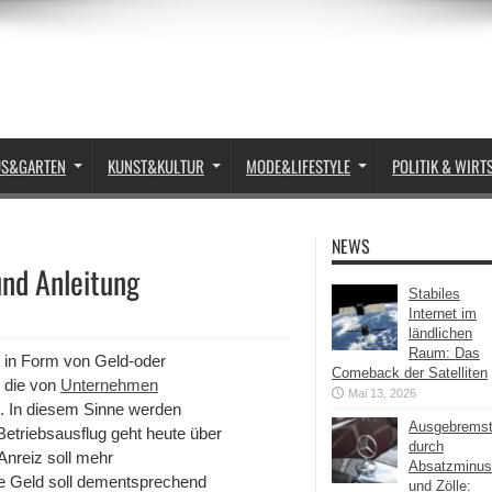
US&GARTEN
KUNST&KULTUR
MODE&LIFESTYLE
POLITIK & WIRT
NEWS
und Anleitung
Stabiles
Internet im
ländlichen
Raum: Das
z in Form von Geld-oder
Comeback der Satelliten
 die von
Unternehmen
Mai 13, 2026
n. In diesem Sinne werden
Ausgebrems
 Betriebsausflug geht heute über
durch
Anreiz soll mehr
Absatzminus
te Geld soll dementsprechend
und Zölle: