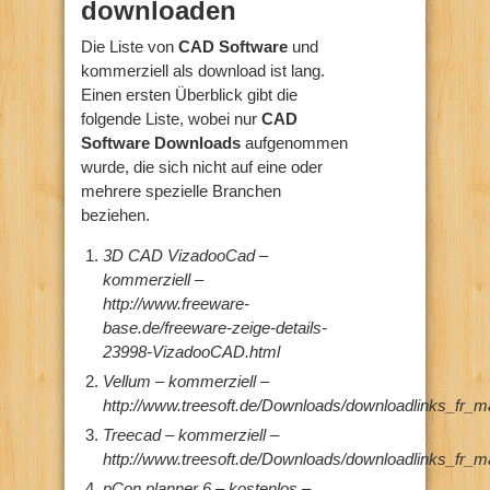
downloaden
Die Liste von
CAD Software
und
kommerziell als download ist lang.
Einen ersten Überblick gibt die
folgende Liste, wobei nur
CAD
Software Downloads
aufgenommen
wurde, die sich nicht auf eine oder
mehrere spezielle Branchen
beziehen.
3D CAD VizadooCad –
kommerziell –
http://www.freeware-
base.de/freeware-zeige-details-
23998-VizadooCAD.html
Vellum – kommerziell –
http://www.treesoft.de/Downloads/downloadlinks_fr_m
Treecad – kommerziell –
http://www.treesoft.de/Downloads/downloadlinks_fr_m
pCon.planner 6 – kostenlos –