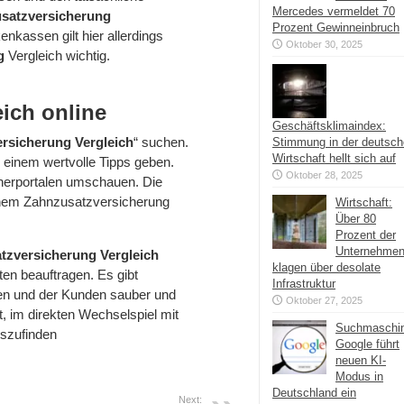
Mercedes vermeldet 70
usatzversicherung
Prozent Gewinneinbruch
kassen gilt hier allerdings
Oktober 30, 2025
ng
Vergleich wichtig.
ich online
Geschäftsklimaindex:
rsicherung Vergleich
“ suchen.
Stimmung in der deutsc
Wirtschaft hellt sich auf
 einem wertvolle Tipps geben.
Oktober 28, 2025
cherportalen umschauen. Die
inem Zahnzusatzversicherung
Wirtschaft:
Über 80
Prozent der
Unternehme
tzversicherung Vergleich
klagen über desolate
en beauftragen. Es gibt
Infrastruktur
en und der Kunden sauber und
Oktober 27, 2025
t, im direkten Wechselspiel mit
Suchmaschi
uszufinden
Google führt
neuen KI-
Modus in
Deutschland ein
Next: