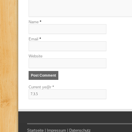
Name
*
Email
*
Website
Current ye@r
*
Startseite
|
Impressum
|
Datenschutz