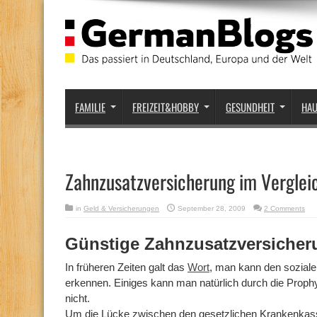
FAMILIE
FREIZEIT&HOBBY
GESUNDHEIT
HA
Zahnzusatzversicherung im Verglei
in
Geld & Versicherungen
September 28, 2009
2 Comments
Günstige Zahnzusatzversicher
In früheren Zeiten galt das
Wort
, man kann den sozial
erkennen. Einiges kann man natürlich durch die Proph
nicht.
Um die Lücke zwischen den gesetzlichen Krankenkass