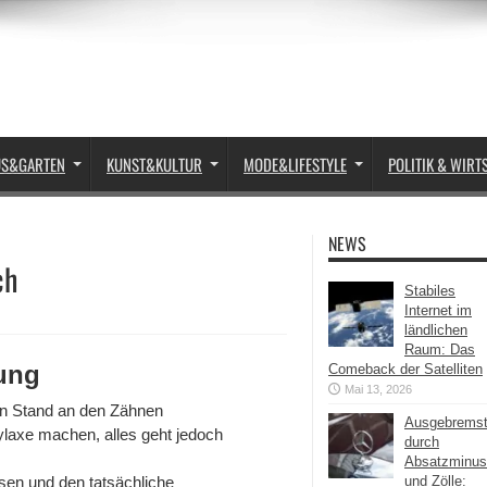
US&GARTEN
KUNST&KULTUR
MODE&LIFESTYLE
POLITIK & WIRT
NEWS
ch
Stabiles
Internet im
ländlichen
Raum: Das
ung
Comeback der Satelliten
Mai 13, 2026
en Stand an den Zähnen
Ausgebrems
ylaxe machen, alles geht jedoch
durch
Absatzminus
en und den tatsächliche
und Zölle: