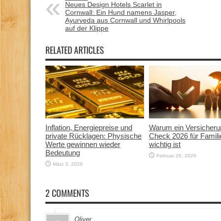
Neues Design Hotels Scarlet in
Cornwall: Ein Hund namens Jasper,
Ayurveda aus Cornwall und Whirlpools
auf der Klippe
RELATED ARTICLES
Inflation, Energiepreise und
Warum ein Versicheru
private Rücklagen: Physische
Check 2026 für Famili
Werte gewinnen wieder
wichtig ist
Bedeutung
Februar 26, 2026
März 3, 2026
2 COMMENTS
Oliver