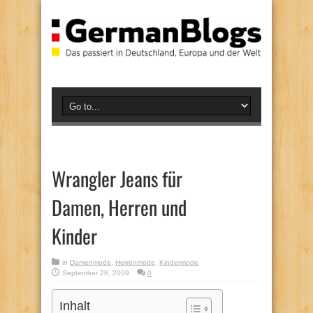
Wrangler Jeans für
Damen, Herren und
Kinder
in
Damenmode
,
Herrenmode
,
Kindermode
September 28, 2009
0
Inhalt