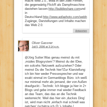
macht Web 2.0., etwa in den zwei Firmen,
die gegenwärtig FlickR als Dampfmaschine
dastehen lassen:
http://bubbleshare.com
und
in
Deutschland:
http://www.agfaphoto.com/web
http://rebellmar
Zugänge, Darstellungen und Inhalte machen
das Web 2.0.
Antworten
Oliver Gassner
Juli 5, 2006 at 3:14 p.m.
@Jörg Sutter:Was genau meinst du mit
‚müdes Blogsystem‘? Meinst du dei IDee,
ein solcehs Netzwerk aufzuziehen? Oder
meinst Du die Technik hier?Zur Klarstellung:
ich bin hier weder Pressesprecher und war
exakt einmal im Germanblogs Büro. ich weiß
nur minimal mehr als jemand, der von Außen
draufguckt.- Technik: Ich blogge ja hier in 2+
Blogs und gebe immer mal wieder Feedback
an das Team, das das an die Technik
weiterreicht. Weil das hier ein ‚duckes Ding‘
ist, wird man nicht ‚einfach mal schnell was
patchen‘ (schätze ich 😉 )- Inhalte /