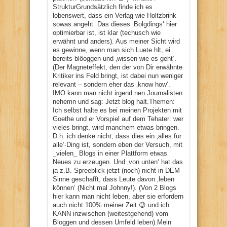
StrukturGrundsätzlich finde ich es
lobenswert, dass ein Verlag wie Holtzbrink
sowas angeht. Das dieses ‚Bolgdings‘ hier
optimierbar ist, ist klar (techusch wie
erwähnt und anders). Aus meiner Sicht wird
es gewinne, wenn man sich Luete hlt, ei
bereits blöoggen und ‚wissen wie es geht‘.
(Der Magneteffekt, den der von Dir erwähnte
Kritiker ins Feld bringt, ist dabei nun weniger
relevant – sondern eher das ‚know how‘.
IMO kann man nicht irgend nen Journalisten
nehemn und sag: Jetzt blog halt.Themen:
Ich selbst halte es bei meinen Projekten mit
Goethe und er Vorspiel auf dem Tehater: wer
vieles bringt, wird manchem etwas bringen.
D.h. ich denke nicht, dass dies ein ‚alles für
alle‘-Ding ist, sondern eben der Versuch, mit
_vielen_ Blogs in einer Plattform etwas
Neues zu erzeugen. Und ‚von unten‘ hat das
ja z.B. Spreeblick jetzt (noch) nicht in DEM
Sinne geschafft, dass Leute davon ‚leben
können‘ (Nicht mal Johnny!). (Von 2 Blogs
hier kann man nicht leben, aber sie erfordern
auch nicht 100% meiner Zeit 😉 und ich
KANN inzwischen (weitestgehend) vom
Bloggen und dessen Umfeld leben).Mein