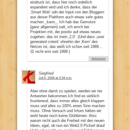
eindruck ist, dass hier noch ordetlich
expandiert wird und ich denke, dass der
‚Smart Mob‘ udn der Input von den Bloggern
aus deiser Plattform auch etwas sehr gutes
machen _kann_. Ich hab das Gemotze
(ganz allgemein) satt, ich amch bei
Projekten mit, dei positiv auf etwas neues
zugehen. das ist mein ‚2,0‘. (Und dass ‚user
generated cntent‘ ohnehin der ‚Kern‘ des
Netzes ist, das weiß ich schon seit 1989…
😉 nicht erst seit 1999 )
Antworten
Siegfried
Juli 5, 2006 at 3:34 p.m.
Aber ohne damit zu spielen, werden wir nie
Antworten bekommen.Ich find es wirklich
frustierend, dass immer alles gleich klappen
muss und alles zu 100% einen Sinn machen
muss. Ohne Versuch und Irrtum hätten wir
wohl heute noch keine Glühbirnen. Also
warum nicht auch die Freiheit mit den neuen
Ideen, egal, ob nun ein Web2.0 Pickerl drauf