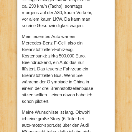
ca. 290 km/h (Tacho), sonntags
morgens auf der A30, kaum Verkehr,
vor allem kaum LKW. Da kann man
so eine Geschwindigkeit wagen.
Mein teuerstes Auto war ein
Mercedes-Benz F-Cell, also ein
Brennstoffzellen-Fahrzeug,
Kostenpunkt: zirka 500.000 Euro.
Beeindruckend, ein Auto das nur
flüstert. Das teuerste Fahrzeug ein
Brennstoffzellen Bus. Wenn Sie
während der Olympiade in China in
einem der drei Brennstoffzellenbusse
sitzen sollten – einen davon habe ich
schon pilotiert.
Meine Wunschliste ist lang. Obwohl
ich eine große Story (6-Teiler bei
auto-motor-
sport
.de) über den Audi
R8 gemacht habe, dufte ich ihn nicht