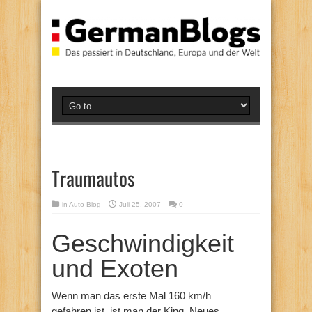
Traumautos
in
Auto Blog
Juli 25, 2007
0
Geschwindigkeit
und Exoten
Wenn man das erste Mal 160 km/h
gefahren ist, ist man der King. Neues