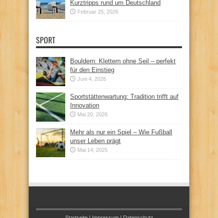
Kurztripps rund um Deutschland
Februar 25, 2026
SPORT
Bouldern: Klettern ohne Seil – perfekt
für den Einstieg
Juni 4, 2026
Sportstättenwartung: Tradition trifft auf
Innovation
Mai 20, 2026
Mehr als nur ein Spiel – Wie Fußball
unser Leben prägt
Mai 14, 2025
Startseite
|
Impressum
|
Datenschutz