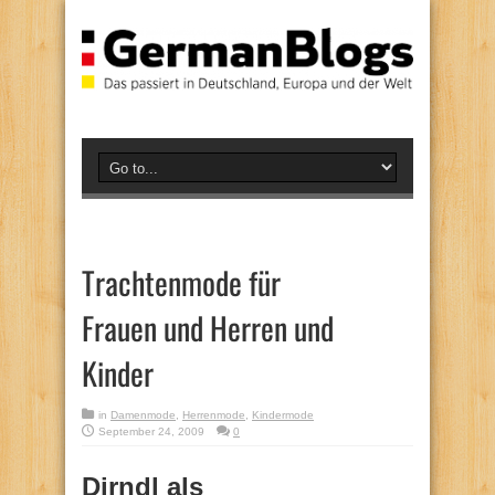
Trachtenmode für
Frauen und Herren und
Kinder
in
Damenmode
,
Herrenmode
,
Kindermode
September 24, 2009
0
Dirndl als