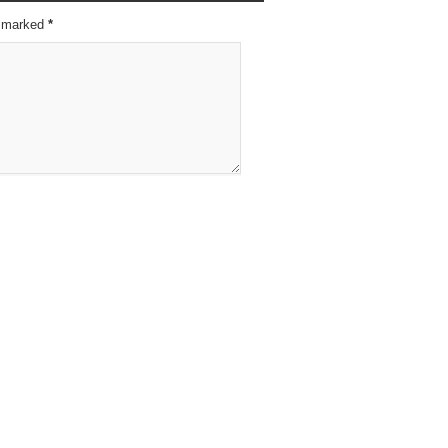
re marked
*