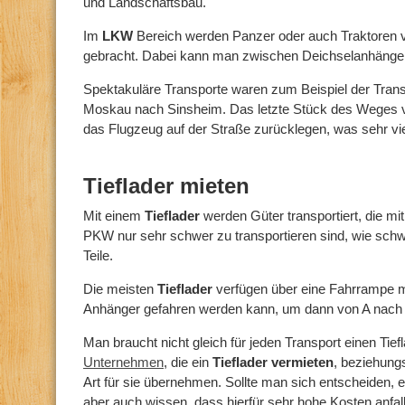
und Landschaftsbau.
Im
LKW
Bereich werden Panzer oder auch Traktoren 
gebracht. Dabei kann man zwischen Deichselanhänger 
Spektakuläre Transporte waren zum Beispiel der Trans
Moskau nach Sinsheim. Das letzte Stück des Weges 
das Flugzeug auf der Straße zurücklegen, was sehr vie
Tieflader mieten
Mit einem
Tieflader
werden Güter transportiert, die 
PKW nur sehr schwer zu transportieren sind, wie sc
Teile.
Die meisten
Tieflader
verfügen über eine Fahrrampe mi
Anhänger gefahren werden kann, um dann von A nac
Man braucht nicht gleich für jeden Transport einen Tief
Unternehmen
, die ein
Tieflader vermieten
, beziehung
Art für sie übernehmen. Sollte man sich entscheiden, 
aber auch wissen, dass hierfür sehr hohe Kosten anfal