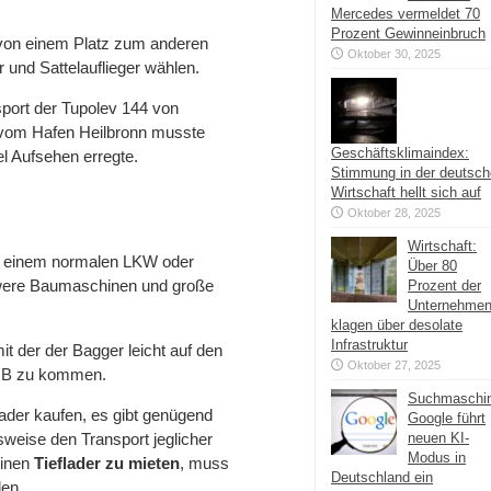
Mercedes vermeldet 70
Prozent Gewinneinbruch
von einem Platz zum anderen
Oktober 30, 2025
und Sattelauflieger wählen.
port der Tupolev 144 von
vom Hafen Heilbronn musste
Geschäftsklimaindex:
l Aufsehen erregte.
Stimmung in der deutsc
Wirtschaft hellt sich auf
Oktober 28, 2025
Wirtschaft:
mit einem normalen LKW oder
Über 80
hwere Baumaschinen und große
Prozent der
Unternehme
klagen über desolate
Infrastruktur
t der der Bagger leicht auf den
Oktober 27, 2025
h B zu kommen.
Suchmaschi
lader kaufen, es gibt genügend
Google führt
sweise den Transport jeglicher
neuen KI-
Modus in
einen
Tieflader zu mieten
, muss
Deutschland ein
len.