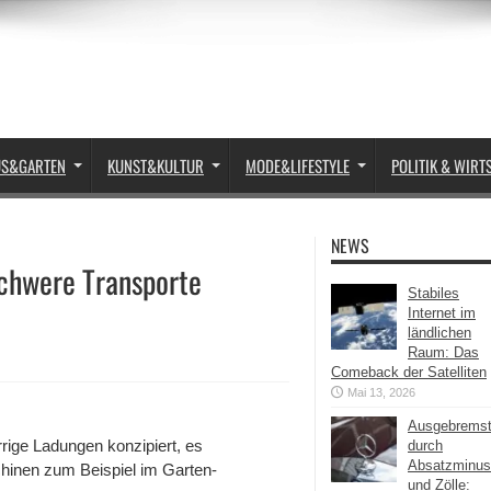
US&GARTEN
KUNST&KULTUR
MODE&LIFESTYLE
POLITIK & WIRT
NEWS
schwere Transporte
Stabiles
Internet im
ländlichen
Raum: Das
Comeback der Satelliten
Mai 13, 2026
Ausgebrems
rige Ladungen konzipiert, es
durch
Absatzminus
hinen zum Beispiel im Garten-
und Zölle: