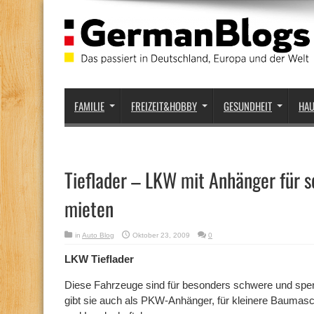
FAMILIE
FREIZEIT&HOBBY
GESUNDHEIT
HA
Tieflader – LKW mit Anhänger für 
mieten
in
Auto Blog
Oktober 23, 2009
0
LKW Tieflader
Diese Fahrzeuge sind für besonders schwere und sper
gibt sie auch als PKW-Anhänger, für kleinere Baumasc