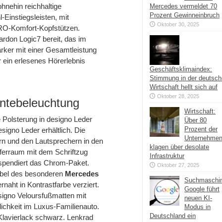
hnehin reichhaltige
Mercedes vermeldet 70
Prozent Gewinneinbruch
-Einstiegsleisten, mit
Oktober 30, 2025
RO-Komfort-Kopfstützen.
don Logic7 bereit, das im
ker mit einer Gesamtleistung
 ein erlesenes Hörerlebnis
Geschäftsklimaindex:
Stimmung in der deutsc
Wirtschaft hellt sich auf
Oktober 28, 2025
ntebeleuchtung
Wirtschaft:
 Polsterung in designo Leder
Über 80
Prozent der
signo Leder erhältlich. Die
Unternehme
rn und den Lautsprechern in den
klagen über desolate
fferraum mit dem Schriftzug
Infrastruktur
spendiert das Chrom-Paket.
Oktober 27, 2025
ebel des besonderen
Mercedes
Suchmaschi
rnaht in Kontrastfarbe verziert.
Google führt
signo Veloursfußmatten mit
neuen KI-
lichkeit im Luxus-Familienauto.
Modus in
Deutschland ein
 Klavierlack schwarz. Lenkrad