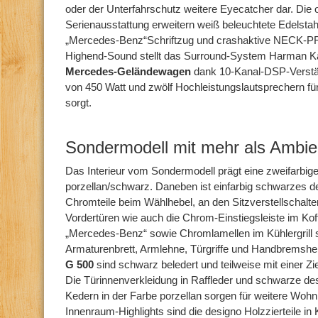
oder der Unterfahrschutz weitere Eyecatcher dar. Die o
Serienausstattung erweitern weiß beleuchtete Edelstahl
„Mercedes-Benz“Schriftzug und crashaktive NECK-P
Highend-Sound stellt das Surround-System Harman Kar
Mercedes-Geländewagen
dank 10-Kanal-DSP-Verstär
von 450 Watt und zwölf Hochleistungslautsprechern für
sorgt.
Sondermodell mit mehr als Ambie
Das Interieur vom Sondermodell prägt eine zweifarbige
porzellan/schwarz. Daneben ist einfarbig schwarzes de
Chromteile beim Wählhebel, an den Sitzverstellschalte
Vordertüren wie auch die Chrom-Einstiegsleiste im Ko
„Mercedes-Benz“ sowie Chromlamellen im Kühlergrill 
Armaturenbrett, Armlehne, Türgriffe und Handbremsh
G 500
sind schwarz beledert und teilweise mit einer Zie
Die Türinnenverkleidung in Raffleder und schwarze de
Kedern in der Farbe porzellan sorgen für weitere Wohn
Innenraum-Highlights sind die designo Holzzierteile in