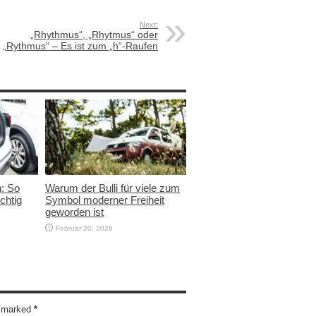
Next:
„Rhythmus“, „Rhytmus“ oder
„Rythmus“ – Es ist zum „h“-Raufen
n: So
Warum der Bulli für viele zum
chtig
Symbol moderner Freiheit
geworden ist
Februar 20, 2026
re marked
*