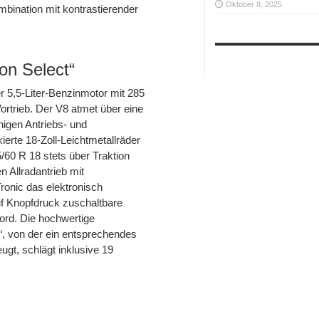
Oktober 8, 2025
mbination mit kontrastierender
on Select“
er 5,5-Liter-Benzinmotor mit 285
trieb. Der V8 atmet über eine
igen Antriebs- und
rte 18-Zoll-Leichtmetallräder
60 R 18 stets über Traktion
 Allradantrieb mit
onic das elektronisch
uf Knopfdruck zuschaltbare
ord. Die hochwertige
“, von der ein entsprechendes
gt, schlägt inklusive 19