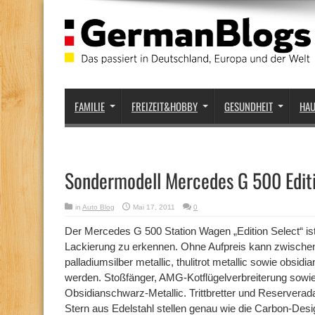
FAMILIE
FREIZEIT&HOBBY
GESUNDHEIT
HA
Sondermodell Mercedes G 500 Editi
in
Auto Blog
Mai 17, 2011
0
Der Mercedes G 500 Station Wagen „Edition Select“ ist 
Lackierung zu erkennen. Ohne Aufpreis kann zwischen
palladiumsilber metallic, thulitrot metallic sowie obsid
werden. Stoßfänger, AMG-Kotflügelverbreiterung sowie
Obsidianschwarz-Metallic. Trittbretter und Reserver
Stern aus Edelstahl stellen genau wie die Carbon-Desig