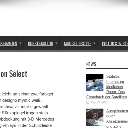
US&GARTEN
KUNST&KULTUR
MODE&LIFESTYLE
POLITIK & WIRT
NEWS
on Select
Stabiles
Internet im
ländlichen
Raum: Das
leicht an seiner zweifarbiger
Comeback der Satelliten
 designo mystic weiß,
Mai 13, 2026
ianschwarz metallic gewählt
Ausgebrems
 Rückspiegel tragen stets
durch
adabdeckung mit 3-D Mercedes
Absatzminus
n-Inlays in der Schutzleiste
und Zölle: