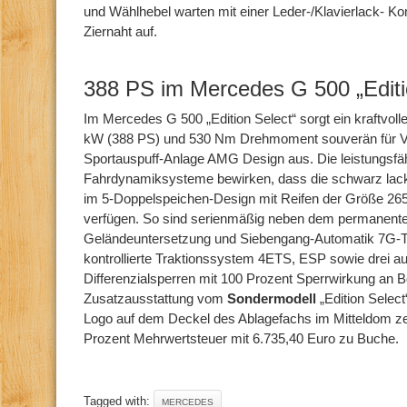
und Wählhebel warten mit einer Leder-/Klavierlack- Ko
Ziernaht auf.
388 PS im Mercedes G 500 „Editi
Im Mercedes G 500 „Edition Select“ sorgt ein kraftvoll
kW (388 PS) und 530 Nm Drehmoment souverän für Vor
Sportauspuff-Anlage AMG Design aus. Die leistungsfäh
Fahrdynamiksysteme bewirken, dass die schwarz lackie
im 5-Doppelspeichen-Design mit Reifen der Größe 265/
verfügen. So sind serienmäßig neben dem permanenten
Geländeuntersetzung und Siebengang-Automatik 7G-Tr
kontrollierte Traktionssystem 4ETS, ESP sowie drei a
Differenzialsperren mit 100 Prozent Sperrwirkung an B
Zusatzausstattung vom
Sondermodell
„Edition Select
Logo auf dem Deckel des Ablagefachs im Mitteldom zeu
Prozent Mehrwertsteuer mit 6.735,40 Euro zu Buche.
Tagged with:
MERCEDES