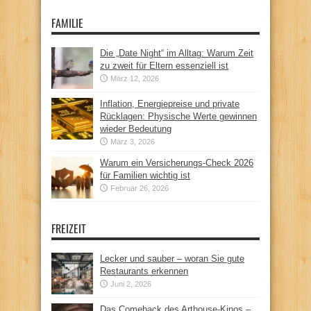
FAMILIE
Die „Date Night“ im Alltag: Warum Zeit
zu zweit für Eltern essenziell ist
März 12, 2026
Inflation, Energiepreise und private
Rücklagen: Physische Werte gewinnen
wieder Bedeutung
März 3, 2026
Warum ein Versicherungs-Check 2026
für Familien wichtig ist
Februar 26, 2026
FREIZEIT
Lecker und sauber – woran Sie gute
Restaurants erkennen
Juni 2, 2026
Das Comeback des Arthouse-Kinos –