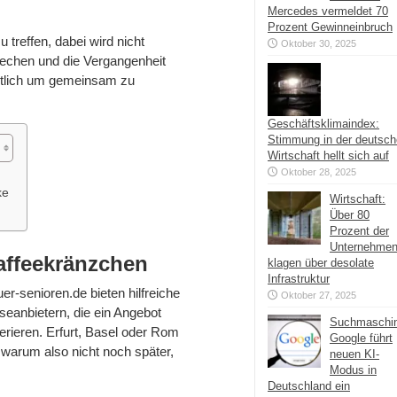
Mercedes vermeldet 70
Prozent Gewinneinbruch
u treffen, dabei wird nicht
Oktober 30, 2025
echen und die Vergangenheit
entlich um gemeinsam zu
Geschäftsklimaindex:
Stimmung in der deutsc
Wirtschaft hellt sich auf
Oktober 28, 2025
ke
Wirtschaft:
Über 80
Prozent der
Unternehme
Kaffeekränzchen
klagen über desolate
Infrastruktur
r-senioren.de bieten hilfreiche
Oktober 27, 2025
seanbietern, die ein Angebot
Suchmaschi
ferieren. Erfurt, Basel oder Rom
Google führt
 warum also nicht noch später,
neuen KI-
Modus in
Deutschland ein