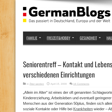
FAMILIE
FREIZEIT&HOBBY
GESUNDHEIT
HA
Seniorentreff – Kontakt und Lebens
verschiedenen Einrichtungen
in
Älter werden
April 15, 2009
16 Comments
„Allein im Alter“ ist eines der oft genannten Schlagw
Kindererziehung, Arbeitsleben und eventuell geringerer
Menschen aus der Generation 50plus, finden sich alle
soziale Kontakte oder Hilfe bei
Krankheiten
wieder – Abh