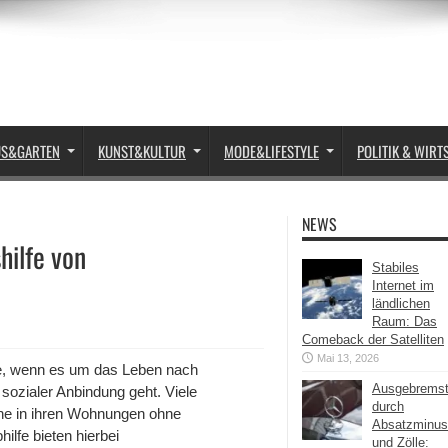
US&GARTEN
KUNST&KULTUR
MODE&LIFESTYLE
POLITIK & WIRT
NEWS
hilfe von
Stabiles
Internet im
ländlichen
Raum: Das
Comeback der Satelliten
Mai 13, 2026
orte, wenn es um das Leben nach
Ausgebrems
 sozialer Anbindung geht. Viele
durch
ine in ihren Wohnungen ohne
Absatzminus
ilfe bieten hierbei
und Zölle: