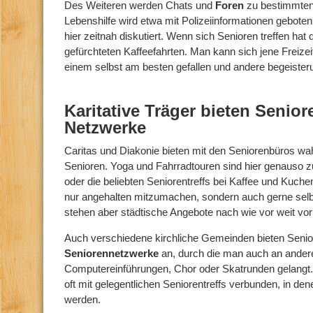
Des Weiteren werden Chats und
Foren
zu bestimmten
Lebenshilfe wird etwa mit Polizeiinformationen gebot
hier zeitnah diskutiert. Wenn sich Senioren treffen ha
gefürchteten Kaffeefahrten. Man kann sich jene Freizei
einem selbst am besten gefallen und andere begeisteru
Karitative Träger bieten Senior
Netzwerke
Caritas und Diakonie bieten mit den Seniorenbüros wa
Senioren. Yoga und Fahrradtouren sind hier genauso z
oder die beliebten Seniorentreffs bei Kaffee und Kuche
nur angehalten mitzumachen, sondern auch gerne selbs
stehen aber städtische Angebote nach wie vor weit vor
Auch verschiedene kirchliche Gemeinden bieten Senior
Seniorennetzwerke
an, durch die man auch an andere 
Computereinführungen, Chor oder Skatrunden gelangt
oft mit gelegentlichen Seniorentreffs verbunden, in den
werden.