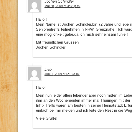
Jochen Schindler
Mai 28, 2009 at 4:38 p.m.
Hallo !
Mein Name ist Jochen Schindler,bin 72 Jahre und lebe i
Seniorentreffs teilnehmen in NRW. Grenznâhe ! Ich wûr
eine môglichkeit gâbe,da ich mich sehr einsam fûhle !
Mit freûndlichen Grûssen
Jochen Schindler
Lieb
Juni 1, 2009 at 6:18 a.m.
Hallo!
Mein nun leider allein lebender aber noch mitten im Leb
ihm an den Wochenenden immer mal Thüringen mit der B
trifft- Treffs wären am besten in seiner Heimatstadt Erfu
einfach bei mir melden und ich leite den Rest in die Weg
Viele Grüße!