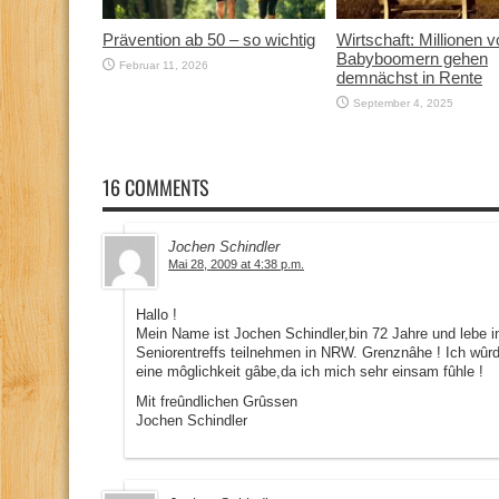
Prävention ab 50 – so wichtig
Wirtschaft: Millionen 
Babyboomern gehen
Februar 11, 2026
demnächst in Rente
September 4, 2025
16 COMMENTS
Jochen Schindler
Mai 28, 2009 at 4:38 p.m.
Hallo !
Mein Name ist Jochen Schindler,bin 72 Jahre und lebe i
Seniorentreffs teilnehmen in NRW. Grenznâhe ! Ich wûr
eine môglichkeit gâbe,da ich mich sehr einsam fûhle !
Mit freûndlichen Grûssen
Jochen Schindler