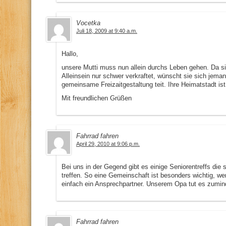
Vocetka
Juli 18, 2009 at 9:40 a.m.
Hallo,
unsere Mutti muss nun allein durchs Leben gehen. Da si
Alleinsein nur schwer verkraftet, wünscht sie sich jema
gemeinsame Freizaitgestaltung teit. Ihre Heimatstadt ist 
Mit freundlichen Grüßen
Fahrrad fahren
April 29, 2010 at 9:06 p.m.
Bei uns in der Gegend gibt es einige Seniorentreffs di
treffen. So eine Gemeinschaft ist besonders wichtig, wen
einfach ein Ansprechpartner. Unserem Opa tut es zumind
Fahrrad fahren