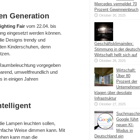
Mercedes vermeldet 70
Prozent Gewinneinbruch
pen Generation
Oktober 30, 2025
ighting Fair
vom 22.04. bis
ng eingesetzt werden können.
die Designs trendy und
Geschäftsklimaindex:
n den Kinderschuhen, denn
Stimmung in der deutsc
tzen.
Wirtschaft hellt sich auf
Oktober 28, 2025
ED Raumbeleuchtung vorgegeben
Wirtschaft:
arend, umweltfreundlich und
Über 80
s in einigen Jahren
Prozent der
Unternehme
klagen über desolate
Infrastruktur
telligent
Oktober 27, 2025
Suchmaschi
Google führt
die Lampen leuchten sollen,
neuen KI-
infache Weise dimmen kann. Mit
Modus in
Deutschland ein
ehen kann man die