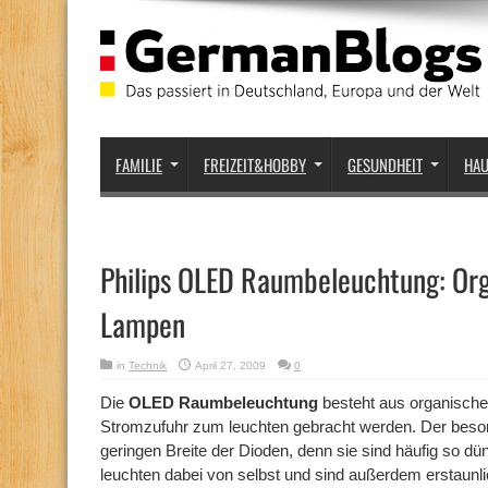
FAMILIE
FREIZEIT&HOBBY
GESUNDHEIT
HA
Philips OLED Raumbeleuchtung: Org
Lampen
in
Technik
April 27, 2009
0
Die
OLED Raumbeleuchtung
besteht aus organischen
Stromzufuhr zum leuchten gebracht werden. Der besond
geringen Breite der Dioden, denn sie sind häufig so dün
leuchten dabei von selbst und sind außerdem erstaunl