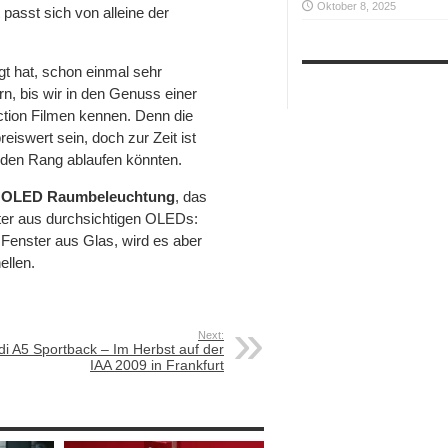
Oktober 8, 2025
 passt sich von alleine der
gt hat, schon einmal sehr
n, bis wir in den Genuss einer
ction Filmen kennen. Denn die
iswert sein, doch zur Zeit ist
 den Rang ablaufen könnten.
r
OLED Raumbeleuchtung
, das
ter aus durchsichtigen OLEDs:
 Fenster aus Glas, wird es aber
ellen.
Next:
di A5 Sportback – Im Herbst auf der
IAA 2009 in Frankfurt