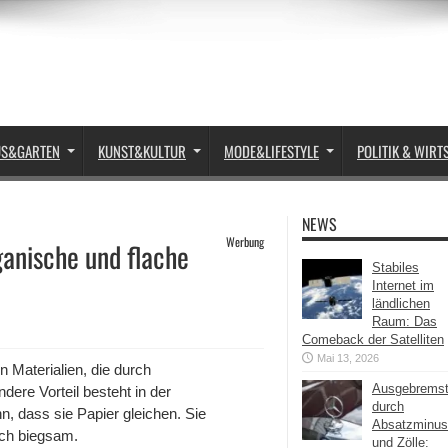
US&GARTEN
KUNST&KULTUR
MODE&LIFESTYLE
POLITIK & WIRT
NEWS
Werbung
anische und flache
Stabiles
Internet im
ländlichen
Raum: Das
Comeback der Satelliten
Mai 13, 2026
 Materialien, die durch
Ausgebrems
ere Vorteil besteht in der
durch
n, dass sie Papier gleichen. Sie
Absatzminus
ich biegsam.
und Zölle: