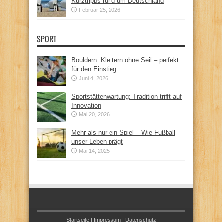
Kurztripps rund um Deutschland
Februar 25, 2026
SPORT
Bouldern: Klettern ohne Seil – perfekt
für den Einstieg
Juni 4, 2026
Sportstättenwartung: Tradition trifft auf
Innovation
Mai 20, 2026
Mehr als nur ein Spiel – Wie Fußball
unser Leben prägt
Mai 14, 2025
Startseite
|
Impressum
|
Datenschutz