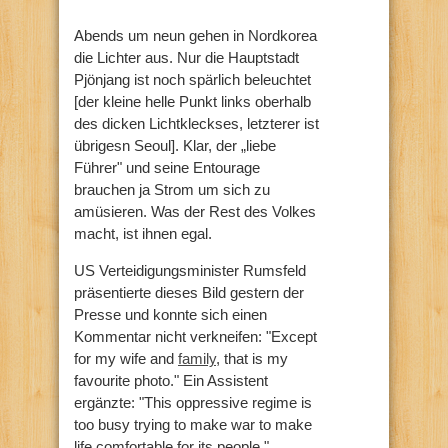
Abends um neun gehen in Nordkorea
die Lichter aus. Nur die Hauptstadt
Pjönjang ist noch spärlich beleuchtet
[der kleine helle Punkt links oberhalb
des dicken Lichtkleckses, letzterer ist
übrigesn Seoul]. Klar, der „liebe
Führer" und seine Entourage
brauchen ja Strom um sich zu
amüsieren. Was der Rest des Volkes
macht, ist ihnen egal.
US Verteidigungsminister Rumsfeld
präsentierte dieses Bild gestern der
Presse und konnte sich einen
Kommentar nicht verkneifen: "Except
for my wife and
family
, that is my
favourite photo." Ein Assistent
ergänzte: "This oppressive regime is
too busy trying to make war to make
life comfortable for its people."