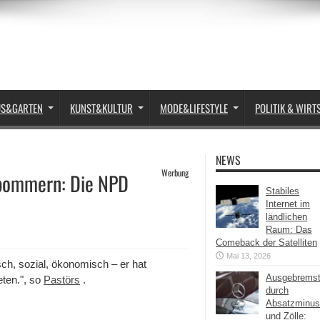
US&GARTEN
KUNST&KULTUR
MODE&LIFESTYLE
POLITIK & WIRT
NEWS
Werbung
rpommern: Die NPD
Stabiles
Internet im
ländlichen
Raum: Das
Comeback der Satelliten
Mai 13, 2026
sch, sozial, ökonomisch – er hat
Ausgebrems
eten.", so
Pastörs
.
durch
Absatzminus
und Zölle: