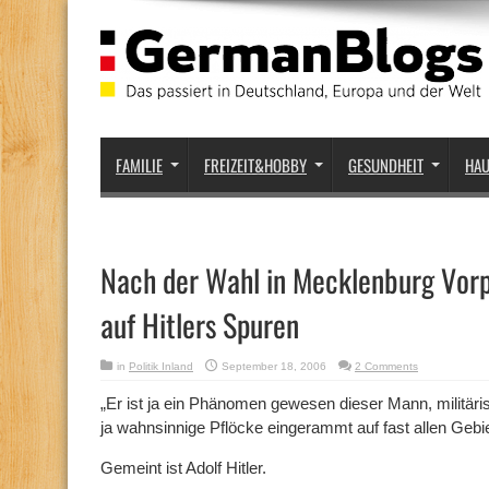
FAMILIE
FREIZEIT&HOBBY
GESUNDHEIT
HA
Nach der Wahl in Mecklenburg Vo
auf Hitlers Spuren
in
Politik Inland
September 18, 2006
2 Comments
„Er ist ja ein Phänomen gewesen dieser Mann, militäri
ja wahnsinnige Pflöcke eingerammt auf fast allen Gebi
Gemeint ist Adolf Hitler.