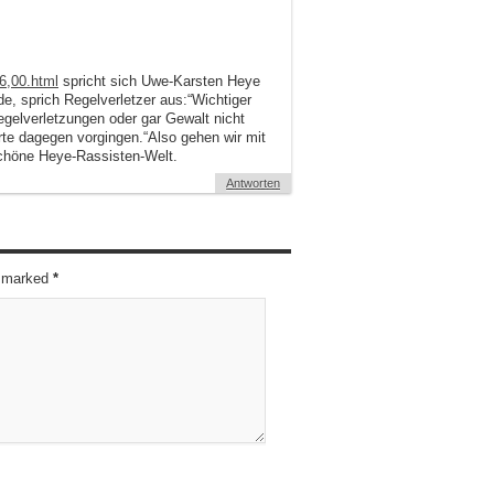
36,00.html
spricht sich Uwe-Karsten Heye
, sprich Regelverletzer aus:“Wichtiger
gelverletzungen oder gar Gewalt nicht
rte dagegen vorgingen.“Also gehen wir mit
 Schöne Heye-Rassisten-Welt.
Antworten
re marked
*