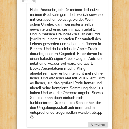
Hallo Passantin, ich für meinen Teil nutze
meinen iPod sehr gern dort, wo ich sowieso
mit Geräuschen belästigt werde. Wenn
schon Unruhe, dann wenigstens selbst
gewählte und eine, die mir auch gefällt…
Und in meinem Freundeskreis ist der iPod
jeweils zu einem zentralen Bestandteil des
Lebens geworden und schon seit Jahren in
Betrieb. Und da ist nicht ein Apple-Freak
darunter, eher im Gegenteil. Einer davon hat
einen halbstündigen Arbeitsweg im Auto und
nutzt eine Reader-Software, die aus E-
Books Audiodateien macht. Klingt
abgefahren, aber er könnte nicht mehr ohne
leben. Und wer eben viel mit Musik lebt, wird
es lieben, auf den großen iPods immer und
überall seine komplette Sammlung dabei zu
haben.Und was die Ohropax angeht: Sowas
Simples kann doch einfach nicht
funktionieren. Da muss ein Sensor her, der
den Umgebungsschall aufnimmt und in
entsprechende Gegenwellen wandelt etc.pp.
😉
Antworten