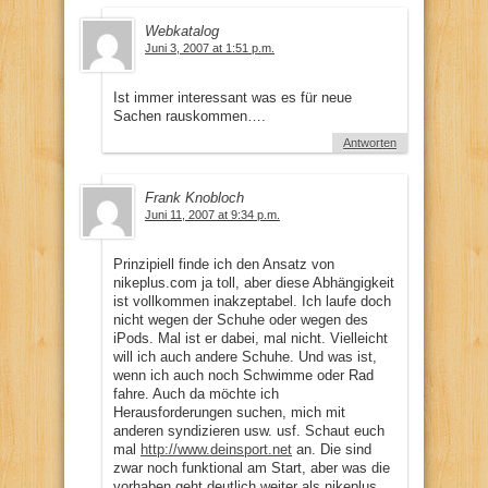
Webkatalog
Juni 3, 2007 at 1:51 p.m.
Ist immer interessant was es für neue
Sachen rauskommen….
Antworten
Frank Knobloch
Juni 11, 2007 at 9:34 p.m.
Prinzipiell finde ich den Ansatz von
nikeplus.com ja toll, aber diese Abhängigkeit
ist vollkommen inakzeptabel. Ich laufe doch
nicht wegen der Schuhe oder wegen des
iPods. Mal ist er dabei, mal nicht. Vielleicht
will ich auch andere Schuhe. Und was ist,
wenn ich auch noch Schwimme oder Rad
fahre. Auch da möchte ich
Herausforderungen suchen, mich mit
anderen syndizieren usw. usf. Schaut euch
mal
http://www.deinsport.net
an. Die sind
zwar noch funktional am Start, aber was die
vorhaben geht deutlich weiter als nikeplus.