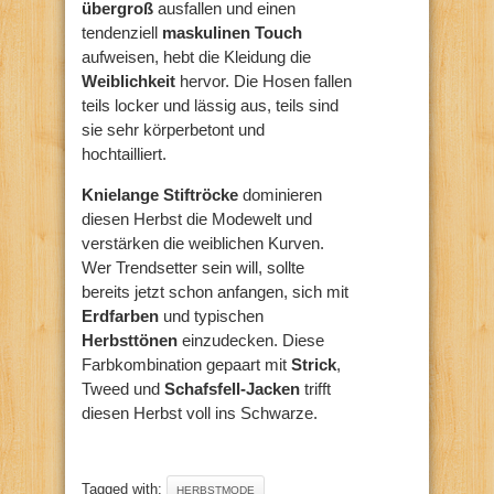
übergroß
ausfallen und einen
tendenziell
maskulinen Touch
aufweisen, hebt die Kleidung die
Weiblichkeit
hervor. Die Hosen fallen
teils locker und lässig aus, teils sind
sie sehr körperbetont und
hochtailliert.
Knielange Stiftröcke
dominieren
diesen Herbst die Modewelt und
verstärken die weiblichen Kurven.
Wer Trendsetter sein will, sollte
bereits jetzt schon anfangen, sich mit
Erdfarben
und typischen
Herbsttönen
einzudecken. Diese
Farbkombination gepaart mit
Strick
,
Tweed und
Schafsfell-Jacken
trifft
diesen Herbst voll ins Schwarze.
Tagged with:
HERBSTMODE