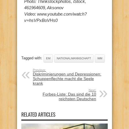
Photo: Thinkstockphotos, iStock,
461964609, Aksonov
Video: www.youtube.com/watch?
v=hsVPxBoVHs0
Tagged with:
EM
NATIONALMANNSCHAFT
WM
Previous:
Diskriminierungen und Depressionen:
Schuppenflechte macht die Seele
krank
Next:
Forbes-Liste: Das sind die 10
reichsten Deutschen
RELATED ARTICLES