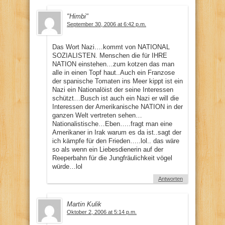
"Himbi"
September 30, 2006 at 6:42 p.m.
Das Wort Nazi….kommt von NATIONAL
SOZIALISTEN. Menschen die für IHRE
NATION einstehen…zum kotzen das man
alle in einen Topf haut..Auch ein Franzose
der spanische Tomaten ins Meer kippt ist ein
Nazi ein Nationalöist der seine Interessen
schützt…Busch ist auch ein Nazi er will die
Interessen der Amerikanische NATION in der
ganzen Welt vertreten sehen…
Nationalistische…Eben…..fragt man eine
Amerikaner in Irak warum es da ist..sagt der
ich kämpfe für den Frieden…..lol.. das wäre
so als wenn ein Liebesdienerin auf der
Reeperbahn für die Jungfräulichkeit vögel
würde…lol
Antworten
Martin Kulik
Oktober 2, 2006 at 5:14 p.m.