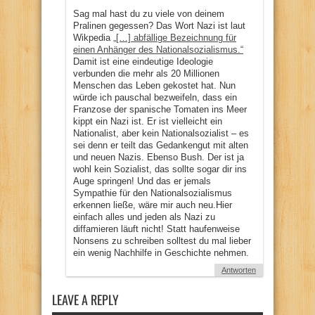
Sag mal hast du zu viele von deinem
Pralinen gegessen? Das Wort Nazi ist laut
Wikpedia
„[…] abfällige Bezeichnung für
einen Anhänger des Nationalsozialismus.“
Damit ist eine eindeutige Ideologie
verbunden die mehr als 20 Millionen
Menschen das Leben gekostet hat. Nun
würde ich pauschal bezweifeln, dass ein
Franzose der spanische Tomaten ins Meer
kippt ein Nazi ist. Er ist vielleicht ein
Nationalist, aber kein Nationalsozialist – es
sei denn er teilt das Gedankengut mit alten
und neuen Nazis. Ebenso Bush. Der ist ja
wohl kein Sozialist, das sollte sogar dir ins
Auge springen! Und das er jemals
Sympathie für den Nationalsozialismus
erkennen ließe, wäre mir auch neu.Hier
einfach alles und jeden als Nazi zu
diffamieren läuft nicht! Statt haufenweise
Nonsens zu schreiben solltest du mal lieber
ein wenig Nachhilfe in Geschichte nehmen.
Antworten
LEAVE A REPLY