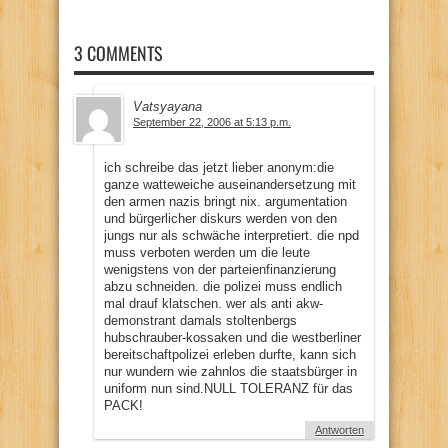
3 COMMENTS
Vatsyayana
September 22, 2006 at 5:13 p.m.
ich schreibe das jetzt lieber anonym:die
ganze watteweiche auseinandersetzung mit
den armen nazis bringt nix. argumentation
und bürgerlicher diskurs werden von den
jungs nur als schwäche interpretiert. die npd
muss verboten werden um die leute
wenigstens von der parteienfinanzierung
abzu schneiden. die polizei muss endlich
mal drauf klatschen. wer als anti akw-
demonstrant damals stoltenbergs
hubschrauber-kossaken und die westberliner
bereitschaftpolizei erleben durfte, kann sich
nur wundern wie zahnlos die staatsbürger in
uniform nun sind.NULL TOLERANZ für das
PACK!
Antworten