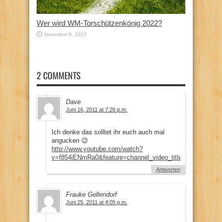
Wer wird WM-Torschützenkönig 2022?
November 8, 2022
2 COMMENTS
Dave
Juni 16, 2011 at 7:26 p.m.
Ich denke das solltet ihr euch auch mal
angucken 😉
http://www.youtube.com/watch?
v=f854iENmRa0&feature=channel_video_title
Antworten
Frauke Gellendorf
Juni 25, 2011 at 4:05 p.m.