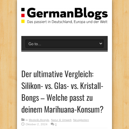
Der ultimative Vergleich:
Silikon- vs. Glas- vs. Kristall-
Bongs – Welche passt zu
deinem Marihuana-Konsum?
in
Mode&Lifestyle
,
Natur & Umwelt
,
Neuigkeiten
Oktober 2, 2024
0