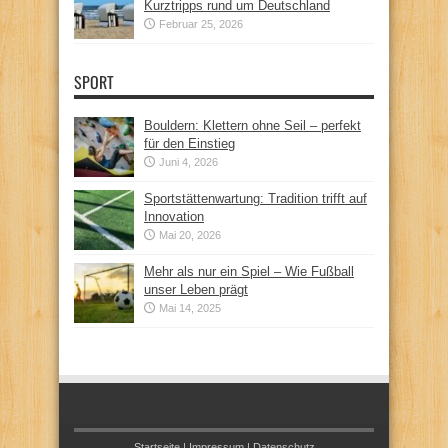
Kurztripps rund um Deutschland
Februar 25, 2026
SPORT
Bouldern: Klettern ohne Seil – perfekt
für den Einstieg
Juni 4, 2026
Sportstättenwartung: Tradition trifft auf
Innovation
Mai 20, 2026
Mehr als nur ein Spiel – Wie Fußball
unser Leben prägt
Mai 14, 2025
Startseite
|
Impressum
|
Datenschutz