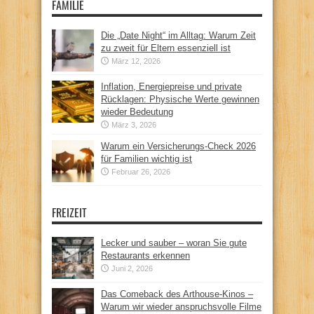
FAMILIE
Die „Date Night“ im Alltag: Warum Zeit
zu zweit für Eltern essenziell ist
März 12, 2026
Inflation, Energiepreise und private
Rücklagen: Physische Werte gewinnen
wieder Bedeutung
März 3, 2026
Warum ein Versicherungs-Check 2026
für Familien wichtig ist
Februar 26, 2026
FREIZEIT
Lecker und sauber – woran Sie gute
Restaurants erkennen
Juni 2, 2026
Das Comeback des Arthouse-Kinos –
Warum wir wieder anspruchsvolle Filme