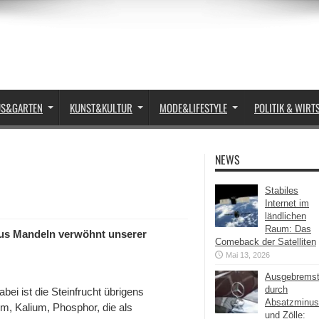
US&GARTEN
KUNST&KULTUR
MODE&LIFESTYLE
POLITIK & WIRT
NEWS
Stabiles
Internet im
ländlichen
Raum: Das
aus Mandeln verwöhnt unserer
Comeback der Satelliten
Mai 13, 2026
Ausgebrems
durch
i ist die Steinfrucht übrigens
Absatzminus
m, Kalium, Phosphor, die als
und Zölle: