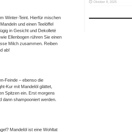
Oktober 8, 2025
m Winter-Teint. Hierfür mischen
e Mandeln und einen Teelöffel
ig in Gesicht und Dekolleté
 wie Ellenbogen rühren Sie einen
asse Milch zusammen. Reiben
d ab!
en-Feinde – ebenso die
ht-Kur mit Mandelöl glättet,
ten Spitzen ein. Erst morgens
d dann shampooniert werden.
gel? Mandelöl ist eine Wohltat