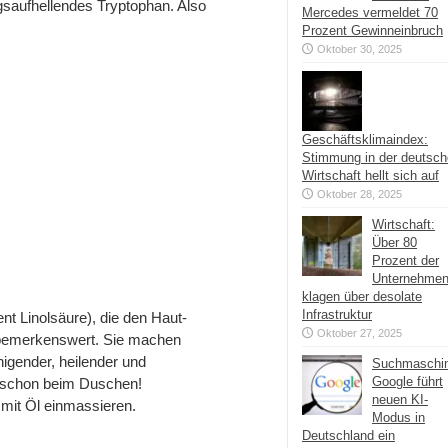
aufhellendes Tryptophan. Also
Mercedes vermeldet 70
Prozent Gewinneinbruch
Oktober 30, 2025
Geschäftsklimaindex:
Stimmung in der deutsc
Wirtschaft hellt sich auf
Oktober 28, 2025
Wirtschaft:
Über 80
Prozent der
Unternehme
klagen über desolate
Infrastruktur
nt Linolsäure), die den Haut-
Oktober 27, 2025
d bemerkenswert. Sie machen
higender, heilender und
Suchmaschi
Google führt
s schon beim Duschen!
neuen KI-
 mit Öl einmassieren.
Modus in
Deutschland ein