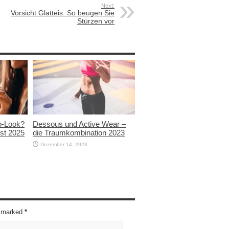
Next:
Vorsicht Glatteis: So beugen Sie
Stürzen vor
ro-Look?
Dessous und Active Wear –
bst 2025
die Traumkombination 2023
Dezember 14, 2023
re marked
*