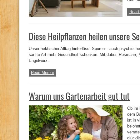
Read 
Diese Heilpflanzen heilen unsere Se
Unser hektischer Alltag hinterlässt Spuren – auch psychischer
sanfte Art mehr Gesundheit schenken. Mit dabei: Rosmarin, 
Engelwurz.
Read More »
Warum uns Gartenarbeit gut tut
Ob im 
dem Ba
ist in 
belohn
verrat
glückli