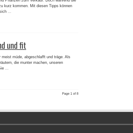
und Pflanzen zum Verkauf. Doch während die
e zu kurz kommen. Mit diesen Tipps können
ich ...
d und fit
r meist müde, abgeschlafft und träge. Als
 Kräutern, die munter machen, unseren
e ...
Page 1 of 8