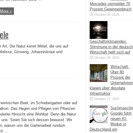
Mercedes vermeldet 70
Prozent Gewinneinbruch
More »
Oktober 30, 2025
ele
Geschäftsklimaindex:
 Art. Die Natur kennt Mittel, die uns auf
Stimmung in der deutsc
Melisse, Ginseng, Johanniskraut und
Wirtschaft hellt sich auf
Oktober 28, 2025
Wirtschaft:
Über 80
Prozent der
Unternehme
klagen über desolate
Infrastruktur
Oktober 27, 2025
heimischen Beet, im Schrebergarten oder auf
Suchmaschi
lkon: Das Hegen und Pflegen von Pflanzen
Google führt
vielerlei Hinsicht eine Wohltat. Denn die Natur
neuen KI-
t uns. Seien Sie sich dessen bewusst. Wir
Modus in
en, warum uns die Gartenarbeit rundum
Deutschland ein
ch ...