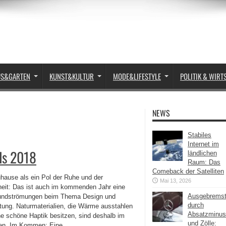
US&GARTEN
KUNST&KULTUR
MODE&LIFESTYLE
POLITIK & WIRT
NEWS
Stabiles
Internet im
nds 2018
ländlichen
Raum: Das
Comeback der Satelliten
hause als ein Pol der Ruhe und der
Mai 13, 2026
heit: Das ist auch im kommenden Jahr eine
Ausgebrems
undströmungen beim Thema Design und
durch
htung. Naturmaterialien, die Wärme ausstahlen
Absatzminus
ne schöne Haptik besitzen, sind deshalb im
und Zölle:
. Im Kommen: Eine ...