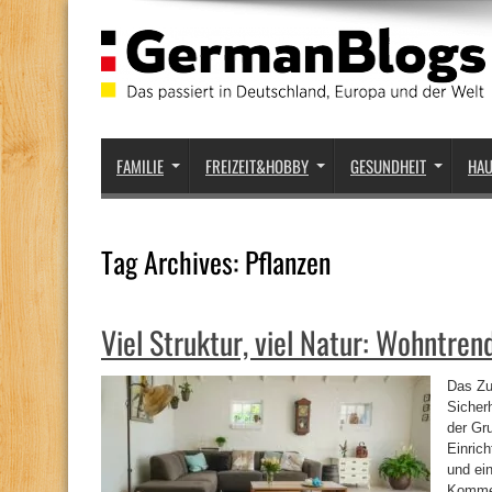
FAMILIE
FREIZEIT&HOBBY
GESUNDHEIT
HA
Tag Archives:
Pflanzen
Viel Struktur, viel Natur: Wohntre
Das Zu
Sicher
der Gr
Einric
und ei
Kommen