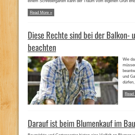
einem Schrebergarten kann der Traum vom eigenen Grün endl
Read More »
Diese Rechte sind bei der Balkon- 
beachten
Wie da
müssen
beantw
und Ga
dürfen,
Read 
Darauf ist beim Blumenkauf im Ba