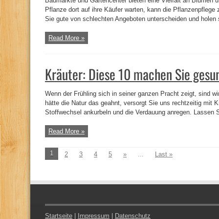
Baumärkte und Gartencenter bieten eine Vielfalt an Blumen 
Pflanze dort auf ihre Käufer warten, kann die Pflanzenpfleg
Sie gute von schlechten Angeboten unterscheiden und holen s
Read More »
Kräuter: Diese 10 machen Sie gesun
Wenn der Frühling sich in seiner ganzen Pracht zeigt, sind wi
hätte die Natur das geahnt, versorgt Sie uns rechtzeitig mit
Stoffwechsel ankurbeln und die Verdauung anregen. Lassen Si
Read More »
1
2
3
4
5
»
...
Last »
Startseite
|
Impressum
|
Datenschutz