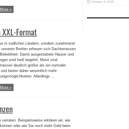
Oktober 8, 2025
More »
m XXL-Format
nur in südlichen Ländern, sondern zunehmend
n unseren Breiten erfreuen sich Dachterrassen
 Beliebtheit. Damit ausgestattete Häuser und
gen sind heiß begehrt. Meist sind
rrassen deutlich größer als ein normaler
 und bieten daher wesentlich mehr
ungsmöglichkeiten. Allerdings ...
More »
anzen
 verraten. Beispielsweise erklären wir, wie
 können oder wie Sie noch mehr Geld beim